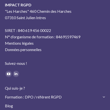
IMPACT RGPD
"Les Harches" 460 Chemin des Harches
07310 Saint Julien Intres
SIRET : 840 619 456 00022
N° d’organisme de formation : 84691597469
Mentions légales
Données personnelles
Suivez-nous !
Trouvez nous sur :
YouTube
LinkedIn
page
page
Qui suis-je ?
opens
opens
in
in
Formation : DPO / référent RGPD
new
new
Blog
window
window